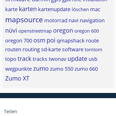
karten
karte
kartenupdate
mac
löschen
mapsource
motorrad
navi
navigation
nüvi
oregon
openstreetmap
oregon 600
osm
poi
oregon 700
qmapshack
route
routen
routing
sd-karte
software
tomtom
track
update
topo
tracks
twonav
usb
zumo
wegpunkte
zumo 550
zumo 660
Zumo XT
Teilen