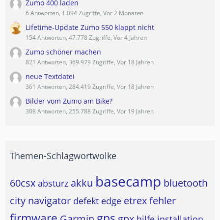
Zumo 400 laden
6 Antworten, 1.094 Zugriffe, Vor 2 Monaten
Lifetime-Update Zumo 550 klappt nicht
154 Antworten, 47.778 Zugriffe, Vor 4 Jahren
Zumo schöner machen
821 Antworten, 369.979 Zugriffe, Vor 18 Jahren
neue Textdatei
361 Antworten, 284.419 Zugriffe, Vor 18 Jahren
Bilder vom Zumo am Bike?
308 Antworten, 255.788 Zugriffe, Vor 19 Jahren
Themen-Schlagwortwolke
basecamp
60csx
akku
bluetooth
absturz
city navigator
etrex
fehler
defekt
edge
firmware
gps
Garmin
gpx
hilfe
installation