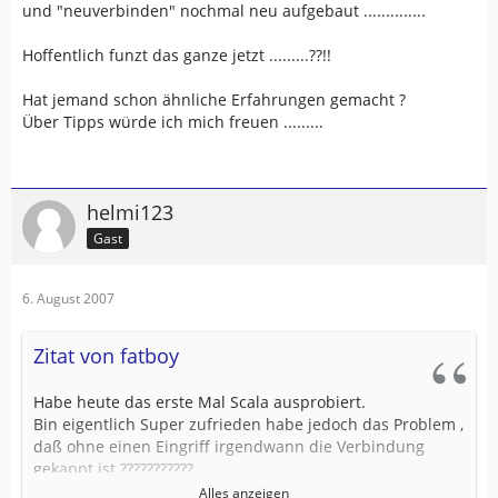
und "neuverbinden" nochmal neu aufgebaut ..............
Hoffentlich funzt das ganze jetzt .........??!!
Hat jemand schon ähnliche Erfahrungen gemacht ?
Über Tipps würde ich mich freuen .........
helmi123
Gast
6. August 2007
Zitat von fatboy
Habe heute das erste Mal Scala ausprobiert.
Bin eigentlich Super zufrieden habe jedoch das Problem ,
daß ohne einen Eingriff irgendwann die Verbindung
gekappt ist ???????????
Ist heute mal nach ca 40 Min mal nach ca 60 Min passiert
Alles anzeigen