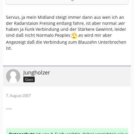
Über Menü "Bluethooth" Headset ist dann der Punkt bei
"Gerät hinzufügen" , nach versetzen auf "Scala Rider" ist
Servus, ja mein Midland steigt immer dann aus wen ich an
wieder alles i.O ????;)
der Radarstaion Freising entlang fahre, ist aber normal ,wir
haben ja Funk Verbindung und der Stärkere Gewinnt, leider
Habe heute nochmal Geräteverbindung nach "Entfernen
sind daß nicht Normalo Peoples
,es wird mir aber
" und "neuverbinden" nochmal neu aufgebaut ..............
Angezeigt daß die Verbindung zum Blauzahn Unterbrochen
ist.
Hoffentlich funzt das ganze jetzt .........??!!
Hat jemand schon ähnliche Erfahrungen gemacht ?
Über Tipps würde ich mich freuen .........
Jungholzer
Gast
7. August 2007
.....