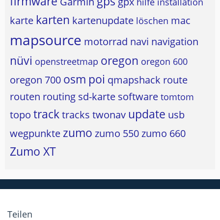
firmware
gps
Garmin
gpx
hilfe
installation
karten
karte
kartenupdate
mac
löschen
mapsource
motorrad
navi
navigation
nüvi
oregon
openstreetmap
oregon 600
osm
poi
oregon 700
qmapshack
route
routen
routing
sd-karte
software
tomtom
track
update
topo
tracks
twonav
usb
zumo
wegpunkte
zumo 550
zumo 660
Zumo XT
Teilen