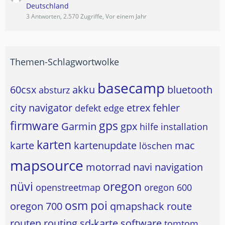
Deutschland
3 Antworten, 2.570 Zugriffe, Vor einem Jahr
Themen-Schlagwortwolke
basecamp
60csx
akku
bluetooth
absturz
city navigator
etrex
fehler
defekt
edge
firmware
gps
Garmin
gpx
hilfe
installation
karten
karte
kartenupdate
mac
löschen
mapsource
motorrad
navi
navigation
nüvi
oregon
openstreetmap
oregon 600
osm
poi
oregon 700
qmapshack
route
routen
routing
sd-karte
software
tomtom