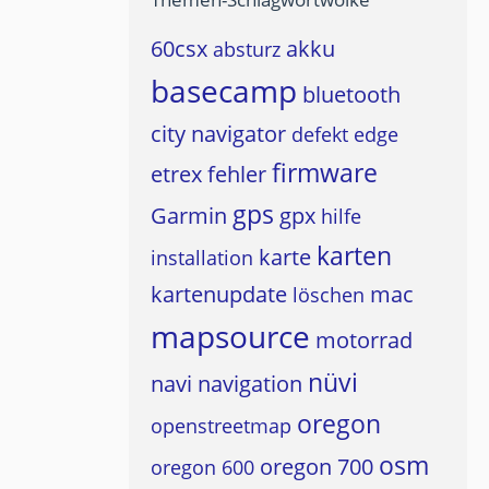
60csx
akku
absturz
basecamp
bluetooth
city navigator
defekt
edge
firmware
etrex
fehler
gps
Garmin
gpx
hilfe
karten
karte
installation
kartenupdate
mac
löschen
mapsource
motorrad
nüvi
navi
navigation
oregon
openstreetmap
osm
oregon 700
oregon 600