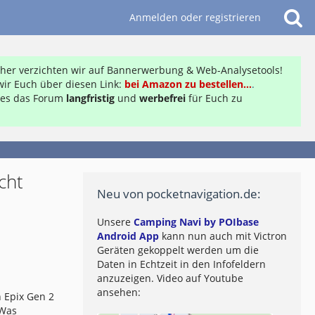
Anmelden oder registrieren
daher verzichten wir auf Bannerwerbung & Web-Analysetools!
ir Euch über diesen Link:
bei Amazon zu bestellen...
.
ft es das Forum
langfristig
und
werbefrei
für Euch zu
cht
Neu von pocketnavigation.de:
Unsere
Camping Navi by POIbase
Android App
kann nun auch mit Victron
Geräten gekoppelt werden um die
Daten in Echtzeit in den Infofeldern
anzuzeigen. Video auf Youtube
ansehen:
 Epix Gen 2
 Was