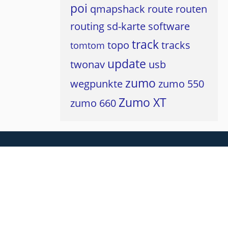
poi
qmapshack
route
routen
routing
sd-karte
software
track
topo
tracks
tomtom
update
twonav
usb
zumo
wegpunkte
zumo 550
Zumo XT
zumo 660