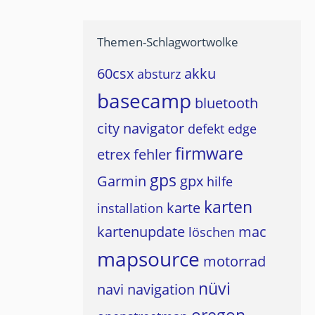
Themen-Schlagwortwolke
60csx
akku
absturz
basecamp
bluetooth
city navigator
defekt
edge
firmware
etrex
fehler
gps
Garmin
gpx
hilfe
karten
karte
installation
kartenupdate
mac
löschen
mapsource
motorrad
nüvi
navi
navigation