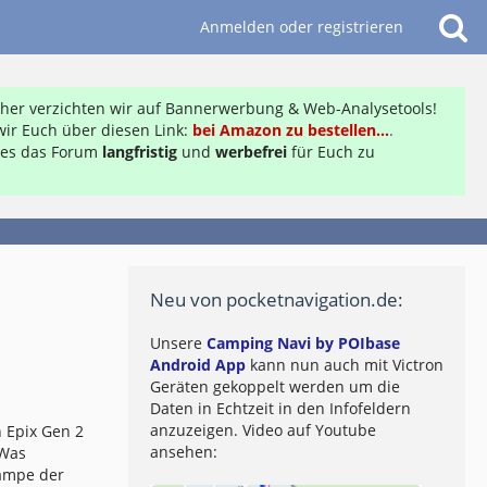
Anmelden oder registrieren
daher verzichten wir auf Bannerwerbung & Web-Analysetools!
ir Euch über diesen Link:
bei Amazon zu bestellen...
.
ft es das Forum
langfristig
und
werbefrei
für Euch zu
Neu von pocketnavigation.de:
Unsere
Camping Navi by POIbase
Android App
kann nun auch mit Victron
Geräten gekoppelt werden um die
Daten in Echtzeit in den Infofeldern
anzuzeigen. Video auf Youtube
 Epix Gen 2
ansehen:
 Was
lampe der