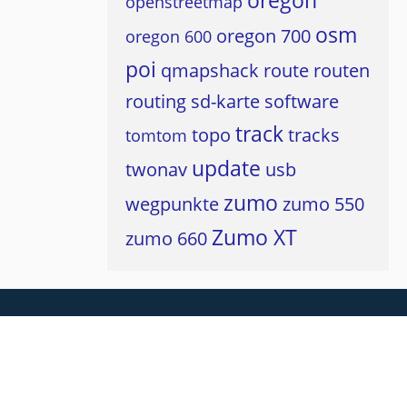
oregon
openstreetmap
osm
oregon 700
oregon 600
poi
qmapshack
route
routen
routing
sd-karte
software
track
topo
tracks
tomtom
update
twonav
usb
zumo
wegpunkte
zumo 550
Zumo XT
zumo 660