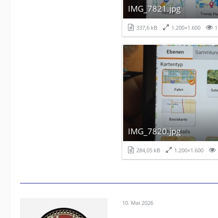
IMG_7821.jpg
337,6 kB
1.200×1.600
1
IMG_7820.jpg
284,05 kB
1.200×1.600
10. Mai 2026