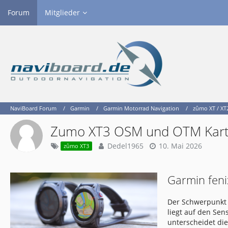
Forum
Mitglieder
NaviBoard Forum
Garmin
Garmin Motorrad Navigation
zûmo XT / XT2
Zumo XT3 OSM und OTM Kar
Dedel1965
10. Mai 2026
zûmo XT3
Garmin feni
Der Schwerpunkt 
liegt auf den Se
unterscheidet di