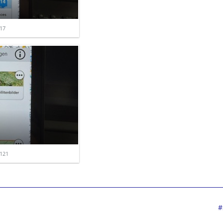
17
121
#