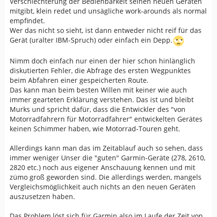
Verschlechterung der Bedienbarkeit seinen neuen Geräten
mitgibt, klein redet und unsägliche work-arounds als normal
empfindet.
Wer das nicht so sieht, ist dann entweder nicht reif für das
Gerät (uralter IBM-Spruch) oder einfach ein Depp.
Nimm doch einfach nur einen der hier schon hinlänglich
diskutierten Fehler, die Abfrage des ersten Wegpunktes
beim Abfahren einer gespeicherten Route.
Das kann man beim besten Willen mit keiner wie auch
immer gearteten Erklärung verstehen. Das ist und bleibt
Murks und spricht dafür, dass die Entwickler des "von
Motorradfahrern für Motorradfahrer" entwickelten Gerätes
keinen Schimmer haben, wie Motorrad-Touren geht.
Allerdings kann man das im Zeitablauf auch so sehen, dass
immer weniger Unser die "guten" Garmin-Geräte (278, 2610,
2820 etc.) noch aus eigener Anschauung kennen und mit
zümo groß geworden sind. Die allerdings werden, mangels
Vergleichsmöglichkeit auch nichts an den neuen Geräten
auszusetzen haben.
Das Problem löst sich für Garmin also im Laufe der Zeit von