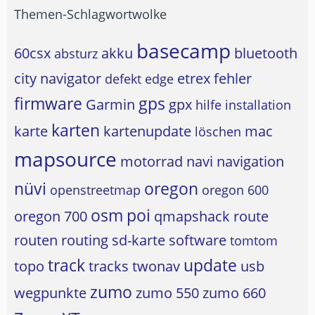
Themen-Schlagwortwolke
basecamp
60csx
akku
bluetooth
absturz
city navigator
etrex
fehler
defekt
edge
firmware
gps
Garmin
gpx
hilfe
installation
karten
karte
kartenupdate
mac
löschen
mapsource
motorrad
navi
navigation
nüvi
oregon
openstreetmap
oregon 600
osm
poi
oregon 700
qmapshack
route
routen
routing
sd-karte
software
tomtom
track
update
topo
tracks
twonav
usb
zumo
wegpunkte
zumo 550
zumo 660