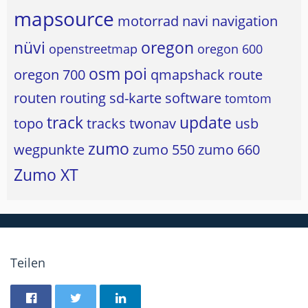
mapsource
motorrad
navi
navigation
nüvi
oregon
openstreetmap
oregon 600
osm
poi
oregon 700
qmapshack
route
routen
routing
sd-karte
software
tomtom
track
update
topo
tracks
twonav
usb
zumo
wegpunkte
zumo 550
zumo 660
Zumo XT
Teilen