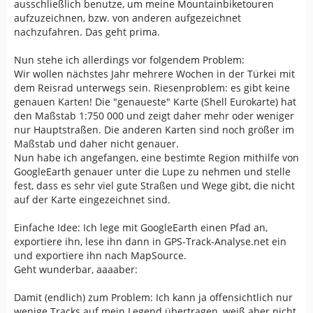
ausschließlich benutze, um meine Mountainbiketouren
aufzuzeichnen, bzw. von anderen aufgezeichnet
nachzufahren. Das geht prima.
Nun stehe ich allerdings vor folgendem Problem:
Wir wollen nächstes Jahr mehrere Wochen in der Türkei mit
dem Reisrad unterwegs sein. Riesenproblem: es gibt keine
genauen Karten! Die "genaueste" Karte (Shell Eurokarte) hat
den Maßstab 1:750 000 und zeigt daher mehr oder weniger
nur Hauptstraßen. Die anderen Karten sind noch größer im
Maßstab und daher nicht genauer.
Nun habe ich angefangen, eine bestimte Region mithilfe von
GoogleEarth genauer unter die Lupe zu nehmen und stelle
fest, dass es sehr viel gute Straßen und Wege gibt, die nicht
auf der Karte eingezeichnet sind.
Einfache Idee: Ich lege mit GoogleEarth einen Pfad an,
exportiere ihn, lese ihn dann in GPS-Track-Analyse.net ein
und exportiere ihn nach MapSource.
Geht wunderbar, aaaaber:
Damit (endlich) zum Problem: Ich kann ja offensichtlich nur
wenige Tracks auf mein Legend übertragen, weiß aber nicht,