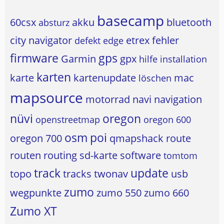
basecamp
60csx
akku
bluetooth
absturz
city navigator
etrex
fehler
defekt
edge
firmware
gps
Garmin
gpx
hilfe
installation
karten
karte
kartenupdate
mac
löschen
mapsource
motorrad
navi
navigation
nüvi
oregon
openstreetmap
oregon 600
osm
poi
oregon 700
qmapshack
route
routen
routing
sd-karte
software
tomtom
track
update
topo
tracks
twonav
usb
zumo
wegpunkte
zumo 550
zumo 660
Zumo XT