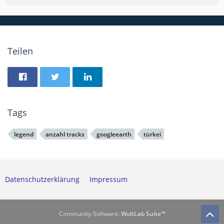
Teilen
Tags
legend
anzahl tracks
googleearth
türkei
Datenschutzerklärung
Impressum
Community-Software:
WoltLab Suite™