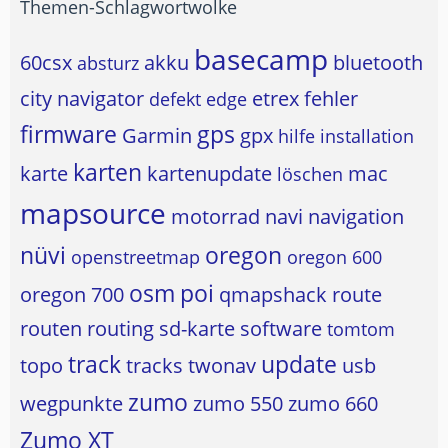
Themen-Schlagwortwolke
basecamp
60csx
akku
bluetooth
absturz
city navigator
etrex
fehler
defekt
edge
firmware
gps
Garmin
gpx
hilfe
installation
karten
karte
kartenupdate
mac
löschen
mapsource
motorrad
navi
navigation
nüvi
oregon
openstreetmap
oregon 600
osm
poi
oregon 700
qmapshack
route
routen
routing
sd-karte
software
tomtom
track
update
topo
tracks
twonav
usb
zumo
wegpunkte
zumo 550
zumo 660
Zumo XT