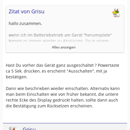
Zitat von Grisu
hallo zusammen,
wenn ich im Batteriebetrieb am Gerät "herumspiele"
kommt es immer wieder zu Abstürzen. Da in einem
anderen Beitrag der Tipp von Garmin-Support einen
Alles anzeigen
Reset durchzuführen erwähnt wird, habe ich jetzt schon
einen wunden Finger aber offensichtlich kein Reset.
Hast Du vorher das Gerät ganz ausgeschaltet ? Powertaste
zitat von Zumo550:
ca 5 Sek. drücken, es erscheint "Ausschalten", mit ja
bestätigen.
Dann wie beschrieben wieder einschalten. Alternativ kann
Egal unter welchen Bedingungen ich das schon probiert
man beim Einschalten wie von früher bekannt, die untere
habe, es kommt keine Anzeige die ich bestätigen
rechte Ecke des Display gedrückt halten, sollte dann auch
könnte....
die Bestätigung zum Rücksetzen erscheinen.
Grisu