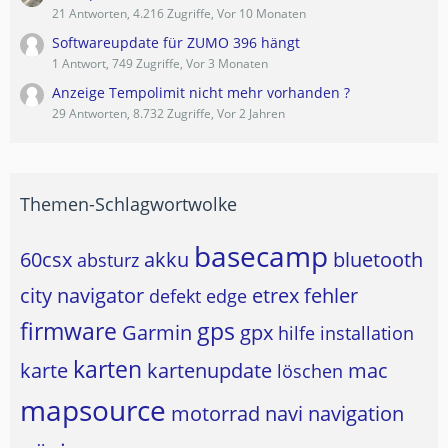
21 Antworten, 4.216 Zugriffe, Vor 10 Monaten
Softwareupdate für ZUMO 396 hängt
1 Antwort, 749 Zugriffe, Vor 3 Monaten
Anzeige Tempolimit nicht mehr vorhanden ?
29 Antworten, 8.732 Zugriffe, Vor 2 Jahren
Themen-Schlagwortwolke
basecamp
60csx
akku
bluetooth
absturz
city navigator
etrex
fehler
defekt
edge
firmware
gps
Garmin
gpx
hilfe
installation
karten
karte
kartenupdate
mac
löschen
mapsource
motorrad
navi
navigation