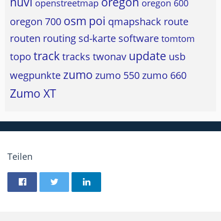
nüvi
oregon
openstreetmap
oregon 600
osm
poi
oregon 700
qmapshack
route
routen
routing
sd-karte
software
tomtom
track
update
topo
tracks
twonav
usb
zumo
wegpunkte
zumo 550
zumo 660
Zumo XT
Teilen