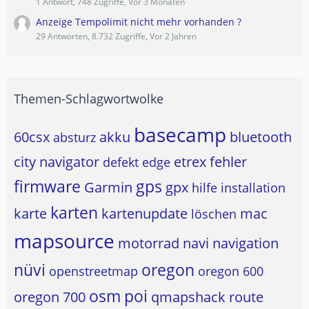
1 Antwort, 748 Zugriffe, Vor 3 Monaten
Anzeige Tempolimit nicht mehr vorhanden ?
29 Antworten, 8.732 Zugriffe, Vor 2 Jahren
Themen-Schlagwortwolke
basecamp
60csx
akku
bluetooth
absturz
city navigator
etrex
fehler
defekt
edge
firmware
gps
Garmin
gpx
hilfe
installation
karten
karte
kartenupdate
mac
löschen
mapsource
motorrad
navi
navigation
nüvi
oregon
openstreetmap
oregon 600
osm
poi
oregon 700
qmapshack
route