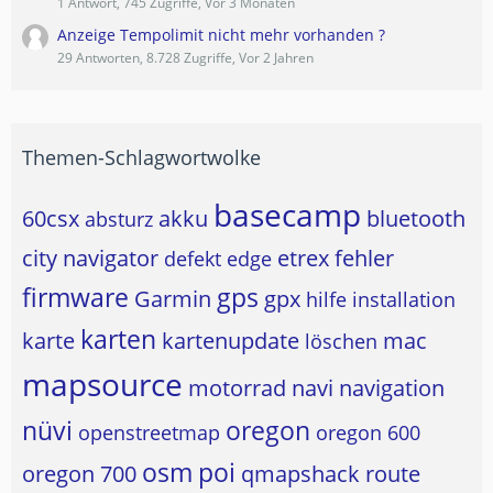
1 Antwort, 745 Zugriffe, Vor 3 Monaten
Anzeige Tempolimit nicht mehr vorhanden ?
29 Antworten, 8.728 Zugriffe, Vor 2 Jahren
Themen-Schlagwortwolke
basecamp
60csx
akku
bluetooth
absturz
city navigator
etrex
fehler
defekt
edge
firmware
gps
Garmin
gpx
hilfe
installation
karten
karte
kartenupdate
mac
löschen
mapsource
motorrad
navi
navigation
nüvi
oregon
openstreetmap
oregon 600
osm
poi
oregon 700
qmapshack
route