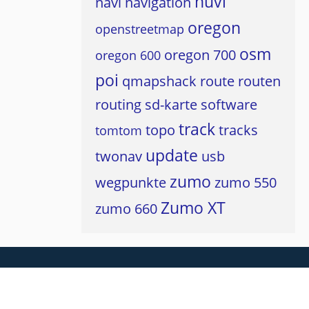
nüvi
navi
navigation
oregon
openstreetmap
osm
oregon 700
oregon 600
poi
qmapshack
route
routen
routing
sd-karte
software
track
topo
tracks
tomtom
update
twonav
usb
zumo
wegpunkte
zumo 550
Zumo XT
zumo 660