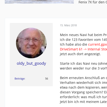
Fenix 7X für den
15. März 2018
Mein neues Navi hat beim Prob
ich die 123 Favoriten vom 14
Ich habe also die
current.gpx
DriveSmart 61 -> Internal Sto
jetzt auch dort angezeigt.
oldy_but_goody
Starte ich das Navi neu (oh
werden wieder nur die 3 vorh
Beim erneuten Anschluß an de
Beiträge
56
Verhalten wiederholt sich im
etwa nach dem kopieren, wenn
diesen Vorgang speichern? Ein
erforderlich: was muß ich tu
Jetzt bin ich mit meinem Lat