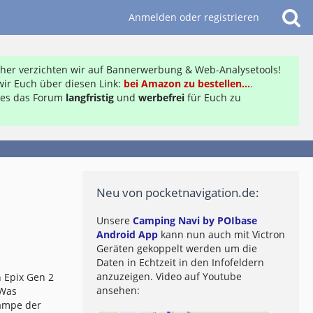
Anmelden oder registrieren
daher verzichten wir auf Bannerwerbung & Web-Analysetools!
ir Euch über diesen Link:
bei Amazon zu bestellen...
.
ft es das Forum
langfristig
und
werbefrei
für Euch zu
Neu von pocketnavigation.de:
Unsere
Camping Navi by POIbase
Android App
kann nun auch mit Victron
Geräten gekoppelt werden um die
Daten in Echtzeit in den Infofeldern
anzuzeigen. Video auf Youtube
 Epix Gen 2
ansehen:
 Was
lampe der