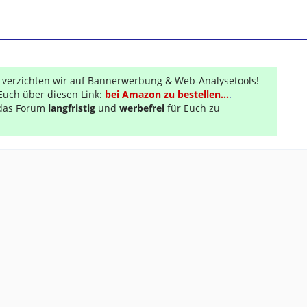
r verzichten wir auf Bannerwerbung & Web-Analysetools!
Euch über diesen Link:
bei Amazon zu bestellen...
.
s das Forum
langfristig
und
werbefrei
für Euch zu