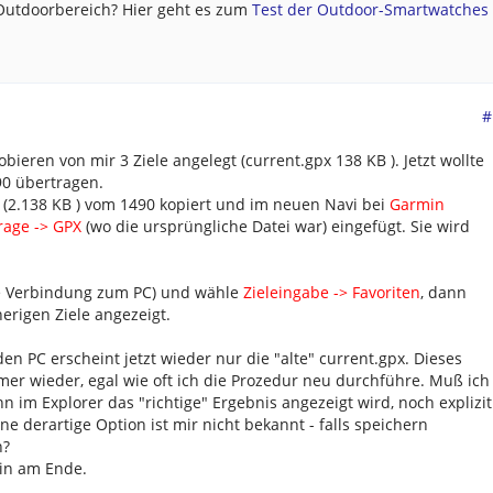
 Outdoorbereich? Hier geht es zum
Test der Outdoor-Smartwatches .
#
ieren von mir 3 Ziele angelegt (current.gpx 138 KB ). Jetzt wollte
90 übertragen.
(2.138 KB ) vom 1490 kopiert und im neuen Navi bei
Garmin
rage -> GPX
(wo die ursprüngliche Datei war) eingefügt. Sie wird
ne Verbindung zum PC) und wähle
Zieleingabe -> Favoriten
, dann
erigen Ziele angezeigt.
n PC erscheint jetzt wieder nur die "alte" current.gpx. Dieses
mer wieder, egal wie oft ich die Prozedur neu durchführe. Muß ich
 im Explorer das "richtige" Ergebnis angezeigt wird, noch explizit
e derartige Option ist mir nicht bekannt - falls speichern
n?
ein am Ende.