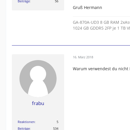
Beiträge
56
Gruß Hermann
GA-870A-UD3 8 GB RAM 2xAsu
1024 GB GDDR5 2FP je 1 TB V
16. März 2018
Warum verwendest du nicht B
frabu
Reaktionen
5
Beiträge
534