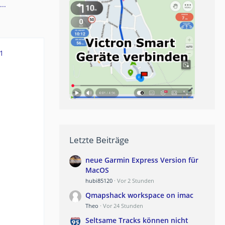
..
1
Letzte Beiträge
neue Garmin Express Version für
MacOS
hubi85120
Vor 2 Stunden
Qmapshack workspace on imac
Theo
Vor 24 Stunden
Seltsame Tracks können nicht