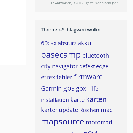
17 Antworten, 3.760 Zugriffe, Vor einem Jahr
Themen-Schlagwortwolke
60csx
akku
absturz
basecamp
bluetooth
city navigator
defekt
edge
firmware
etrex
fehler
gps
Garmin
gpx
hilfe
karten
karte
installation
kartenupdate
mac
löschen
mapsource
motorrad