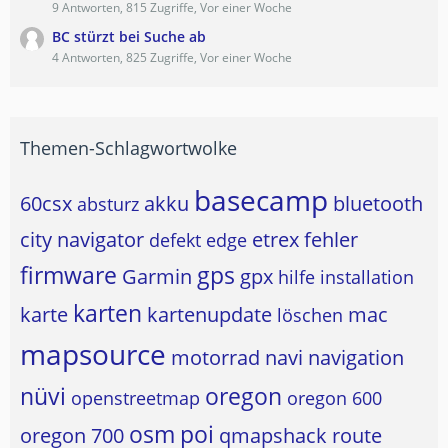
9 Antworten, 815 Zugriffe, Vor einer Woche
BC stürzt bei Suche ab
4 Antworten, 825 Zugriffe, Vor einer Woche
Themen-Schlagwortwolke
basecamp
60csx
akku
bluetooth
absturz
city navigator
etrex
fehler
defekt
edge
firmware
gps
Garmin
gpx
hilfe
installation
karten
karte
kartenupdate
mac
löschen
mapsource
motorrad
navi
navigation
nüvi
oregon
openstreetmap
oregon 600
osm
poi
oregon 700
qmapshack
route