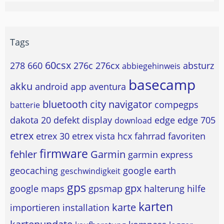
Tags
60csx
278
660
276c
276cx
absturz
abbiegehinweis
basecamp
akku
android
app
aventura
bluetooth
city navigator
compegps
batterie
dakota 20
defekt
display
edge
edge 705
download
etrex
etrex 30
etrex vista hcx
fahrrad
favoriten
firmware
fehler
Garmin
garmin express
geocaching
google earth
geschwindigkeit
gps
gpx
google maps
gpsmap
halterung
hilfe
karten
karte
importieren
installation