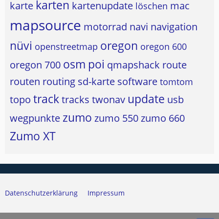
karten
karte
kartenupdate
mac
löschen
mapsource
motorrad
navi
navigation
nüvi
oregon
openstreetmap
oregon 600
osm
poi
oregon 700
qmapshack
route
routen
routing
sd-karte
software
tomtom
track
update
topo
tracks
twonav
usb
zumo
wegpunkte
zumo 550
zumo 660
Zumo XT
Datenschutzerklärung
Impressum