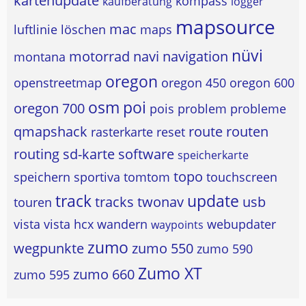
kartenupdate
kompass
kaufberatung
logger
mapsource
mac
luftlinie
löschen
maps
nüvi
motorrad
navi
navigation
montana
oregon
openstreetmap
oregon 450
oregon 600
osm
poi
oregon 700
pois
problem
probleme
qmapshack
route
routen
rasterkarte
reset
routing
sd-karte
software
speicherkarte
topo
speichern
sportiva
tomtom
touchscreen
track
update
tracks
twonav
usb
touren
vista
vista hcx
wandern
webupdater
waypoints
zumo
wegpunkte
zumo 550
zumo 590
Zumo XT
zumo 660
zumo 595