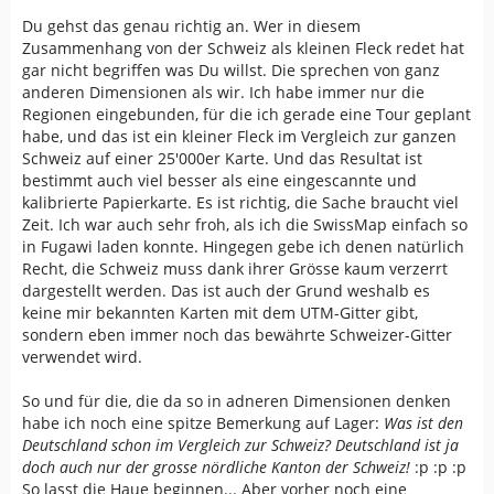
Du gehst das genau richtig an. Wer in diesem
Zusammenhang von der Schweiz als kleinen Fleck redet hat
gar nicht begriffen was Du willst. Die sprechen von ganz
anderen Dimensionen als wir. Ich habe immer nur die
Regionen eingebunden, für die ich gerade eine Tour geplant
habe, und das ist ein kleiner Fleck im Vergleich zur ganzen
Schweiz auf einer 25'000er Karte. Und das Resultat ist
bestimmt auch viel besser als eine eingescannte und
kalibrierte Papierkarte. Es ist richtig, die Sache braucht viel
Zeit. Ich war auch sehr froh, als ich die SwissMap einfach so
in Fugawi laden konnte. Hingegen gebe ich denen natürlich
Recht, die Schweiz muss dank ihrer Grösse kaum verzerrt
dargestellt werden. Das ist auch der Grund weshalb es
keine mir bekannten Karten mit dem UTM-Gitter gibt,
sondern eben immer noch das bewährte Schweizer-Gitter
verwendet wird.
So und für die, die da so in adneren Dimensionen denken
habe ich noch eine spitze Bemerkung auf Lager:
Was ist den
Deutschland schon im Vergleich zur Schweiz? Deutschland ist ja
doch auch nur der grosse nördliche Kanton der Schweiz!
:p :p :p
So lasst die Haue beginnen... Aber vorher noch eine