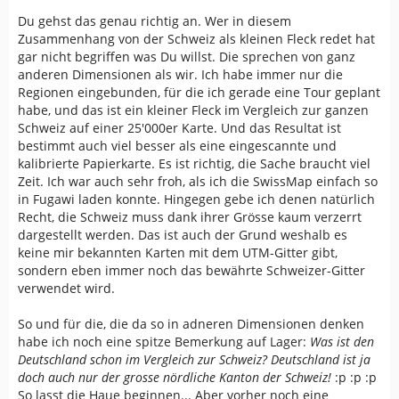
Du gehst das genau richtig an. Wer in diesem
Zusammenhang von der Schweiz als kleinen Fleck redet hat
gar nicht begriffen was Du willst. Die sprechen von ganz
anderen Dimensionen als wir. Ich habe immer nur die
Regionen eingebunden, für die ich gerade eine Tour geplant
habe, und das ist ein kleiner Fleck im Vergleich zur ganzen
Schweiz auf einer 25'000er Karte. Und das Resultat ist
bestimmt auch viel besser als eine eingescannte und
kalibrierte Papierkarte. Es ist richtig, die Sache braucht viel
Zeit. Ich war auch sehr froh, als ich die SwissMap einfach so
in Fugawi laden konnte. Hingegen gebe ich denen natürlich
Recht, die Schweiz muss dank ihrer Grösse kaum verzerrt
dargestellt werden. Das ist auch der Grund weshalb es
keine mir bekannten Karten mit dem UTM-Gitter gibt,
sondern eben immer noch das bewährte Schweizer-Gitter
verwendet wird.
So und für die, die da so in adneren Dimensionen denken
habe ich noch eine spitze Bemerkung auf Lager:
Was ist den
Deutschland schon im Vergleich zur Schweiz? Deutschland ist ja
doch auch nur der grosse nördliche Kanton der Schweiz!
:p :p :p
So lasst die Haue beginnen... Aber vorher noch eine