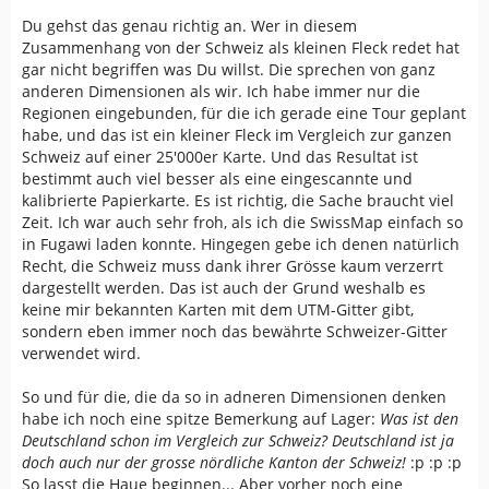
Du gehst das genau richtig an. Wer in diesem
Zusammenhang von der Schweiz als kleinen Fleck redet hat
gar nicht begriffen was Du willst. Die sprechen von ganz
anderen Dimensionen als wir. Ich habe immer nur die
Regionen eingebunden, für die ich gerade eine Tour geplant
habe, und das ist ein kleiner Fleck im Vergleich zur ganzen
Schweiz auf einer 25'000er Karte. Und das Resultat ist
bestimmt auch viel besser als eine eingescannte und
kalibrierte Papierkarte. Es ist richtig, die Sache braucht viel
Zeit. Ich war auch sehr froh, als ich die SwissMap einfach so
in Fugawi laden konnte. Hingegen gebe ich denen natürlich
Recht, die Schweiz muss dank ihrer Grösse kaum verzerrt
dargestellt werden. Das ist auch der Grund weshalb es
keine mir bekannten Karten mit dem UTM-Gitter gibt,
sondern eben immer noch das bewährte Schweizer-Gitter
verwendet wird.
So und für die, die da so in adneren Dimensionen denken
habe ich noch eine spitze Bemerkung auf Lager:
Was ist den
Deutschland schon im Vergleich zur Schweiz? Deutschland ist ja
doch auch nur der grosse nördliche Kanton der Schweiz!
:p :p :p
So lasst die Haue beginnen... Aber vorher noch eine