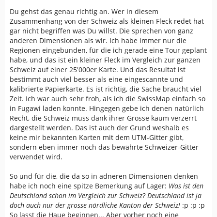
Du gehst das genau richtig an. Wer in diesem
Zusammenhang von der Schweiz als kleinen Fleck redet hat
gar nicht begriffen was Du willst. Die sprechen von ganz
anderen Dimensionen als wir. Ich habe immer nur die
Regionen eingebunden, für die ich gerade eine Tour geplant
habe, und das ist ein kleiner Fleck im Vergleich zur ganzen
Schweiz auf einer 25'000er Karte. Und das Resultat ist
bestimmt auch viel besser als eine eingescannte und
kalibrierte Papierkarte. Es ist richtig, die Sache braucht viel
Zeit. Ich war auch sehr froh, als ich die SwissMap einfach so
in Fugawi laden konnte. Hingegen gebe ich denen natürlich
Recht, die Schweiz muss dank ihrer Grösse kaum verzerrt
dargestellt werden. Das ist auch der Grund weshalb es
keine mir bekannten Karten mit dem UTM-Gitter gibt,
sondern eben immer noch das bewährte Schweizer-Gitter
verwendet wird.
So und für die, die da so in adneren Dimensionen denken
habe ich noch eine spitze Bemerkung auf Lager:
Was ist den
Deutschland schon im Vergleich zur Schweiz? Deutschland ist ja
doch auch nur der grosse nördliche Kanton der Schweiz!
:p :p :p
So lasst die Haue beginnen... Aber vorher noch eine