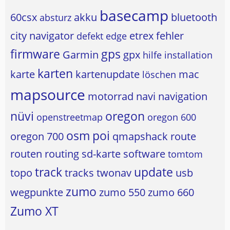
basecamp
60csx
akku
bluetooth
absturz
city navigator
etrex
fehler
defekt
edge
firmware
gps
Garmin
gpx
hilfe
installation
karten
karte
kartenupdate
mac
löschen
mapsource
motorrad
navi
navigation
nüvi
oregon
openstreetmap
oregon 600
osm
poi
oregon 700
qmapshack
route
routen
routing
sd-karte
software
tomtom
track
update
topo
tracks
twonav
usb
zumo
wegpunkte
zumo 550
zumo 660
Zumo XT