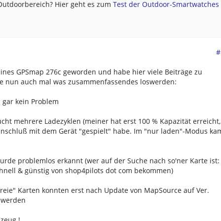
 Outdoorbereich? Hier geht es zum
Test der Outdoor-Smartwatches .
#
r eines GPSmap 276c geworden und habe hier viele Beiträge zu
te nun auch mal was zusammenfassendes loswerden:
 gar kein Problem
ht mehrere Ladezyklen (meiner hat erst 100 % Kapazität erreicht,
anschluß mit dem Gerät "gespielt" habe. Im "nur laden"-Modus ka
urde problemlos erkannt (wer auf der Suche nach so'ner Karte ist:
hnell & günstig von shop4pilots dot com bekommen)
freie" Karten konnten erst nach Update von MapSource auf Ver.
n werden
lzeug !