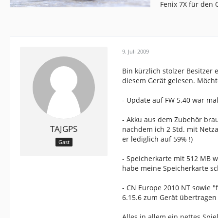
Fenix 7X für den
9. Juli 2009
Bin kürzlich stolzer Besitze
diesem Gerät gelesen. Möch
- Update auf FW 5.40 war mal
- Akku aus dem Zubehör brauc
TAJGPS
nachdem ich 2 Std. mit Netz
er lediglich auf 59% !)
Gast
- Speicherkarte mit 512 MB w
habe meine Speicherkarte sc
- CN Europe 2010 NT sowie "
6.15.6 zum Gerät übertrage
Alles in allem ein nettes Spie