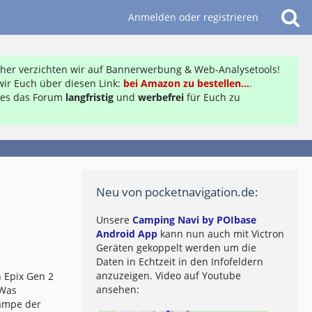
Anmelden oder registrieren
daher verzichten wir auf Bannerwerbung & Web-Analysetools!
ir Euch über diesen Link:
bei Amazon zu bestellen...
.
ft es das Forum
langfristig
und
werbefrei
für Euch zu
Neu von pocketnavigation.de:
Unsere
Camping Navi by POIbase
Android App
kann nun auch mit Victron
Geräten gekoppelt werden um die
Daten in Echtzeit in den Infofeldern
anzuzeigen. Video auf Youtube
 Epix Gen 2
ansehen:
 Was
lampe der