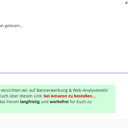
#
n gelesen...
r verzichten wir auf Bannerwerbung & Web-Analysetools!
Euch über diesen Link:
bei Amazon zu bestellen...
.
s das Forum
langfristig
und
werbefrei
für Euch zu