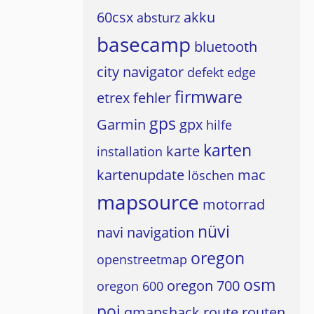
60csx
akku
absturz
basecamp
bluetooth
city navigator
defekt
edge
firmware
etrex
fehler
gps
Garmin
gpx
hilfe
karten
karte
installation
kartenupdate
mac
löschen
mapsource
motorrad
nüvi
navi
navigation
oregon
openstreetmap
osm
oregon 700
oregon 600
poi
qmapshack
route
routen