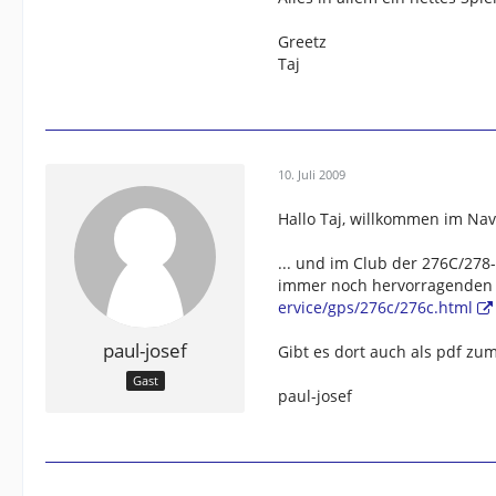
Greetz
Taj
10. Juli 2009
Hallo Taj, willkommen im Navi
... und im Club der 276C/27
immer noch hervorragenden B
ervice/gps/276c/276c.html
paul-josef
Gibt es dort auch als pdf zu
Gast
paul-josef