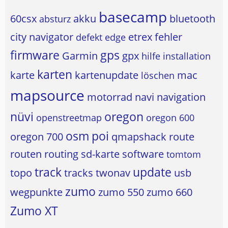
basecamp
60csx
akku
bluetooth
absturz
city navigator
etrex
fehler
defekt
edge
firmware
gps
Garmin
gpx
hilfe
installation
karten
karte
kartenupdate
mac
löschen
mapsource
motorrad
navi
navigation
nüvi
oregon
openstreetmap
oregon 600
osm
poi
oregon 700
qmapshack
route
routen
routing
sd-karte
software
tomtom
track
update
topo
tracks
twonav
usb
zumo
wegpunkte
zumo 550
zumo 660
Zumo XT