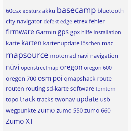
basecamp
60csx
akku
bluetooth
absturz
city navigator
etrex
fehler
defekt
edge
firmware
gps
Garmin
gpx
hilfe
installation
karten
karte
kartenupdate
mac
löschen
mapsource
motorrad
navi
navigation
nüvi
oregon
openstreetmap
oregon 600
osm
poi
oregon 700
qmapshack
route
routen
routing
sd-karte
software
tomtom
track
update
topo
tracks
twonav
usb
zumo
wegpunkte
zumo 550
zumo 660
Zumo XT