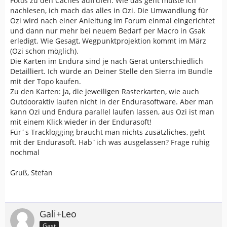
Fotos zu den Caches aufrufen. Wie das geht müßte ich
nachlesen, ich mach das alles in Ozi. Die Umwandlung für
Ozi wird nach einer Anleitung im Forum einmal eingerichtet
und dann nur mehr bei neuem Bedarf per Macro in Gsak
erledigt. Wie Gesagt, Wegpunktprojektion kommt im März
(Ozi schon möglich).
Die Karten im Endura sind je nach Gerät unterschiedlich
Detailliert. Ich würde an Deiner Stelle den Sierra im Bundle
mit der Topo kaufen.
Zu den Karten: ja, die jeweiligen Rasterkarten, wie auch
Outdooraktiv laufen nicht in der Endurasoftware. Aber man
kann Ozi und Endura parallel laufen lassen, aus Ozi ist man
mit einem Klick wieder in der Endurasoft!
Für´s Tracklogging braucht man nichts zusätzliches, geht
mit der Endurasoft. Hab´ich was ausgelassen? Frage ruhig
nochmal
Gruß, Stefan
Gali+Leo
Gast