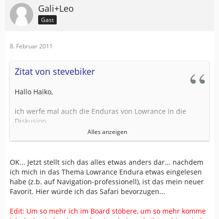
Gali+Leo
Gast
8. Februar 2011
Zitat von stevebiker
Hallo Haiko,
ich werfe mal auch die Enduras von Lowrance in die
Diskusion.
Die Geocachfunktionen werden von keinem anderen
Alles anzeigen
Gerät auch nur annähernd erreicht. Am ehesten von
TwoNav, aber diese Software läuft auch auf den Enduras.
Aber auch OziCe wo die Geocachefunktionen mit
OK... Jetzt stellt sich das alles etwas anders dar... nachdem
Spoilerbilddarstellung, verstckte Hinweise und und
ich mich in das Thema Lowrance Endura etwas eingelesen
funktionieren! Schau mal im Enduraforum mal rein, kost
habe (z.b. auf Navigation-professionell), ist das mein neuer
´ja nix!
http://forum.in-touch-with-adventure.de/
Favorit. Hier würde ich das Safari bevorzugen...
Gruß, Stefan
Edit: Um so mehr ich im Board stöbere, um so mehr komme