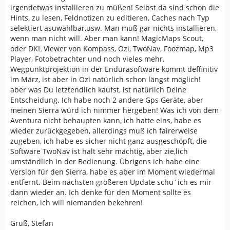
irgendetwas installieren zu müßen! Selbst da sind schon die
Hints, zu lesen, Feldnotizen zu editieren, Caches nach Typ
selektiert asuwählbar,usw. Man muß gar nichts installieren,
wenn man nicht will. Aber man kann! MagicMaps Scout,
oder DKL Viewer von Kompass, Ozi, TwoNav, Foozmap, Mp3
Player, Fotobetrachter und noch vieles mehr.
Wegpunktprojektion in der Endurasoftware kommt deffinitiv
im März, ist aber in Ozi natürlich schon längst möglich!
aber was Du letztendlich kaufst, ist natürlich Deine
Entscheidung. Ich habe noch 2 andere Gps Geräte, aber
meinen Sierra würd ich nimmer hergeben! Was ich von dem
Aventura nicht behaupten kann, ich hatte eins, habe es
wieder zurückgegeben, allerdings muß ich fairerweise
zugeben, ich habe es sicher nicht ganz ausgeschöpft, die
Software TwoNav ist halt sehr mächtig, aber zie,lich
umständlich in der Bedienung. Übrigens ich habe eine
Version für den Sierra, habe es aber im Moment wiedermal
entfernt. Beim nächsten größeren Update schu´ich es mir
dann wieder an. Ich denke für den Moment sollte es
reichen, ich will niemanden bekehren!
Gruß, Stefan