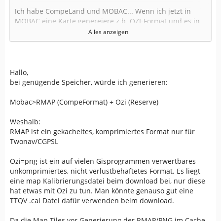
Ich habe CompeLand und MOBAC... Wenn ich jetzt in
MOBAC eine Karte genereiere z.b. OZI-Format und es in
CompeLand reinlade kann ich die Karte dort z.B. 3D
Alles anzeigen
sehen. bekomme ich jetzt diese Karte ohne weiteres in
das Sportiva?
Was ist ECW?
Hallo,
bei genügende Speicher, würde ich generieren:
Danke!
Mobac>RMAP (CompeFormat) + Ozi (Reserve)
Weshalb:
RMAP ist ein gekacheltes, komprimiertes Format nur für
Twonav/CGPSL
Ozi=png ist ein auf vielen Gisprogrammen verwertbares
unkomprimiertes, nicht verlustbehaftetes Format. Es liegt
eine map Kalibrierungsdatei beim download bei, nur diese
hat etwas mit Ozi zu tun. Man könnte genauso gut eine
TTQV .cal Datei dafür verwenden beim download.
Da die Map Tiles vor Generierung der RMAP/PNG im Cache