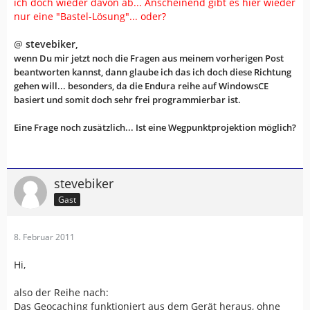
ich doch wieder davon ab... Anscheinend gibt es hier wieder
nur eine "Bastel-Lösung"... oder?
Diese Anforderungen werden bis auf die OSM alle erfüllt.
@
stevebiker,
Bei die Osm wird im März etwas ganz tolles sefüllt, eine
wenn Du mir jetzt noch die Fragen aus meinem vorherigen Post
wahlweise Zuschaltung zu der schon sehr guten Endura
beantworten kannst, dann glaube ich das ich doch diese Richtung
Karten
gehen will... besonders, da die Endura reihe auf WindowsCE
basiert und somit doch sehr frei programmierbar ist.
Eine Frage noch zusätzlich... Ist eine Wegpunktprojektion möglich?
stevebiker
Gast
8. Februar 2011
Hi,
also der Reihe nach:
Das Geocaching funktioniert aus dem Gerät heraus, ohne