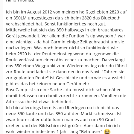
ich bin im August 2012 von meinem heiß geliebten 2820 auf
ein 350LM umgestiegen da sich beim 2820 das Bluetooth
verabschiedet hat. Sonst funktioniert es noch gut.
Mittlerweile hat sich das 350 halbwegs in ein brauchbares
Gerät gewandelt. Vor allem die Funtion "skip waypoint" war
eine wichtige - da hat Garmin einige Zeit gebraucht um sie
nachzulegen. Was noch immer nicht so funktioniert wie
beim 2820 ist der Routeneinstieg wenn du irgendwo die
Route verlässt um einen Abstecher zu machen. Da verlangt
das 350 einen Wegpunkt zum Wiedereinstieg oder du fährst
zur Route und ladest sie dann neu in das Navi. "Fahren sie
zur geplanten Route" ist Geschichte und so wie es aussieht
gibt es das bei keinem neuen Gerät mehr.
BaseCamp ist so eine Sache - du musst dich schon näher
damit befassen um damit zurecht zu kommen. Vorallem die
Adresssuche ist etwas behindert.
Ich bin allerdings bereits am Überlegen ob ich nicht das
neue 590 kaufe und das 350 auf den Markt schmeisse. Ist
zwar teurer aber dafür kann man es auch um 90 Grad
drehen und der Bildschirm ist größer. Aber dann bin ich
wohl wieder mindestens 1 Jahr lang "Beta-user"