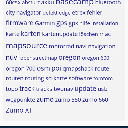
basecamp
60csx
akku
bluetooth
absturz
city navigator
etrex
fehler
defekt
edge
firmware
gps
Garmin
gpx
hilfe
installation
karten
karte
kartenupdate
mac
löschen
mapsource
motorrad
navi
navigation
nüvi
oregon
openstreetmap
oregon 600
osm
poi
oregon 700
qmapshack
route
routen
routing
sd-karte
software
tomtom
track
update
topo
tracks
twonav
usb
zumo
wegpunkte
zumo 550
zumo 660
Zumo XT