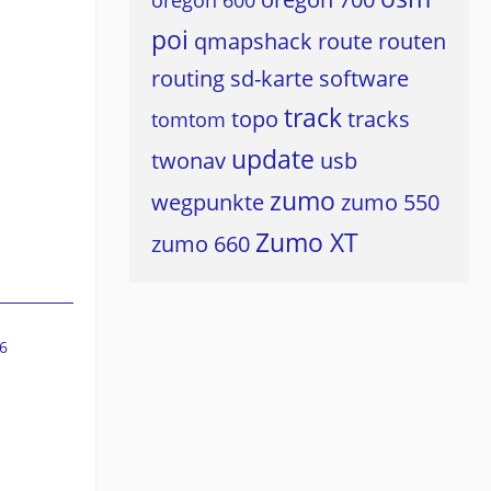
oregon 600
poi
qmapshack
route
routen
routing
sd-karte
software
track
topo
tracks
tomtom
update
twonav
usb
zumo
wegpunkte
zumo 550
Zumo XT
zumo 660
6