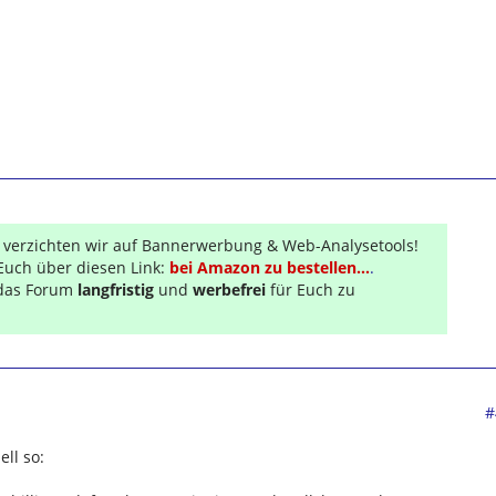
r verzichten wir auf Bannerwerbung & Web-Analysetools!
Euch über diesen Link:
bei Amazon zu bestellen...
.
s das Forum
langfristig
und
werbefrei
für Euch zu
#
ell so: