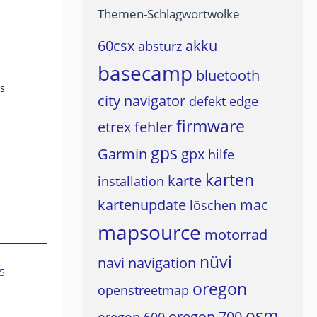
Themen-Schlagwortwolke
60csx
akku
absturz
basecamp
bluetooth
s
city navigator
defekt
edge
firmware
etrex
fehler
gps
Garmin
gpx
hilfe
karten
karte
installation
kartenupdate
mac
löschen
mapsource
motorrad
nüvi
navi
navigation
5
oregon
openstreetmap
osm
oregon 700