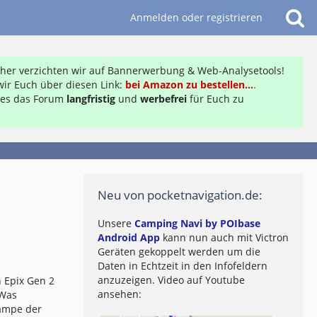
Anmelden oder registrieren
daher verzichten wir auf Bannerwerbung & Web-Analysetools!
ir Euch über diesen Link:
bei Amazon zu bestellen...
.
ft es das Forum
langfristig
und
werbefrei
für Euch zu
Neu von pocketnavigation.de:
Unsere
Camping Navi by POIbase
Android App
kann nun auch mit Victron
Geräten gekoppelt werden um die
Daten in Echtzeit in den Infofeldern
anzuzeigen. Video auf Youtube
 Epix Gen 2
ansehen:
 Was
lampe der