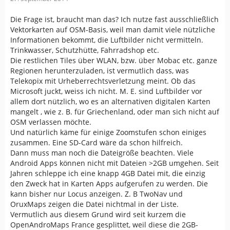
Die Frage ist, braucht man das? Ich nutze fast ausschließlich
Vektorkarten auf OSM-Basis, weil man damit viele nützliche
Informationen bekommt, die Luftbilder nicht vermitteln.
Trinkwasser, Schutzhütte, Fahrradshop etc.
Die restlichen Tiles über WLAN, bzw. über Mobac etc. ganze
Regionen herunterzuladen, ist vermutlich dass, was
Telekopix mit Urheberrechtsverletzung meint. Ob das
Microsoft juckt, weiss ich nicht. M. E. sind Luftbilder vor
allem dort nützlich, wo es an alternativen digitalen Karten
mangelt , wie z. B. für Griechenland, oder man sich nicht auf
OSM verlassen möchte.
Und natürlich käme für einige Zoomstufen schon einiges
zusammen. Eine SD-Card wäre da schon hilfreich.
Dann muss man noch die Dateigröße beachten. Viele
Android Apps können nicht mit Dateien >2GB umgehen. Seit
Jahren schleppe ich eine knapp 4GB Datei mit, die einzig
den Zweck hat in Karten Apps aufgerufen zu werden. Die
kann bisher nur Locus anzeigen. Z. B TwoNav und
OruxMaps zeigen die Datei nichtmal in der Liste.
Vermutlich aus diesem Grund wird seit kurzem die
OpenAndroMaps France gesplittet, weil diese die 2GB-