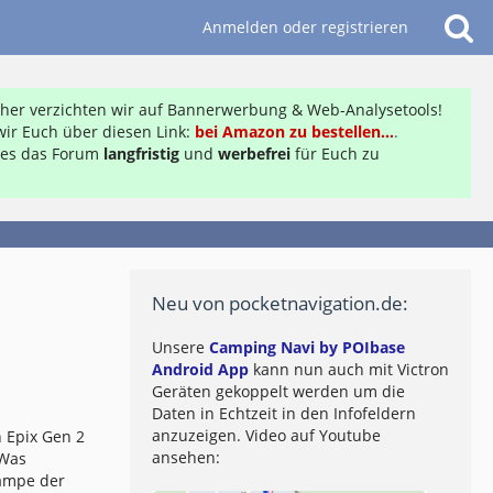
Anmelden oder registrieren
daher verzichten wir auf Bannerwerbung & Web-Analysetools!
ir Euch über diesen Link:
bei Amazon zu bestellen...
.
ft es das Forum
langfristig
und
werbefrei
für Euch zu
Neu von pocketnavigation.de:
Unsere
Camping Navi by POIbase
Android App
kann nun auch mit Victron
Geräten gekoppelt werden um die
Daten in Echtzeit in den Infofeldern
anzuzeigen. Video auf Youtube
 Epix Gen 2
ansehen:
 Was
lampe der