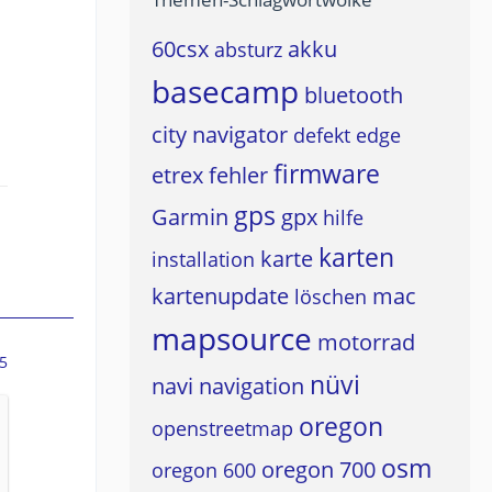
60csx
akku
absturz
basecamp
bluetooth
city navigator
defekt
edge
firmware
etrex
fehler
gps
Garmin
gpx
hilfe
karten
karte
installation
kartenupdate
mac
löschen
mapsource
motorrad
5
nüvi
navi
navigation
oregon
openstreetmap
osm
oregon 700
oregon 600