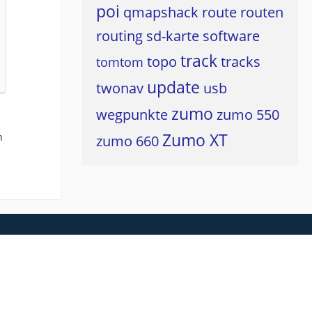
poi
qmapshack
route
routen
routing
sd-karte
software
track
topo
tracks
tomtom
update
twonav
usb
zumo
wegpunkte
zumo 550
Zumo XT
n
zumo 660