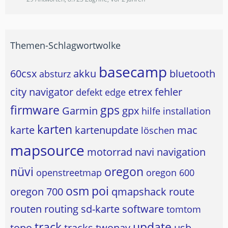
Themen-Schlagwortwolke
basecamp
60csx
akku
bluetooth
absturz
city navigator
etrex
fehler
defekt
edge
firmware
gps
Garmin
gpx
hilfe
installation
karten
karte
kartenupdate
mac
löschen
mapsource
motorrad
navi
navigation
nüvi
oregon
openstreetmap
oregon 600
osm
poi
oregon 700
qmapshack
route
routen
routing
sd-karte
software
tomtom
track
update
topo
tracks
twonav
usb