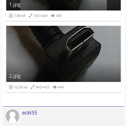
1.jpg
7,88 kB
305×449
498
2.jpg
10,36 kB
443×425
449
ecki55