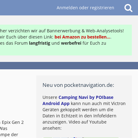
Anmelden oder registrieren
daher verzichten wir auf Bannerwerbung & Web-Analysetools!
ir Euch über diesen Link:
bei Amazon zu bestellen...
.
ft es das Forum
langfristig
und
werbefrei
für Euch zu
Neu von pocketnavigation.de:
Unsere
Camping Navi by POIbase
Android App
kann nun auch mit Victron
Geräten gekoppelt werden um die
Daten in Echtzeit in den Infofeldern
anzuzeigen. Video auf Youtube
 Epix Gen 2
ansehen:
 Was
lampe der