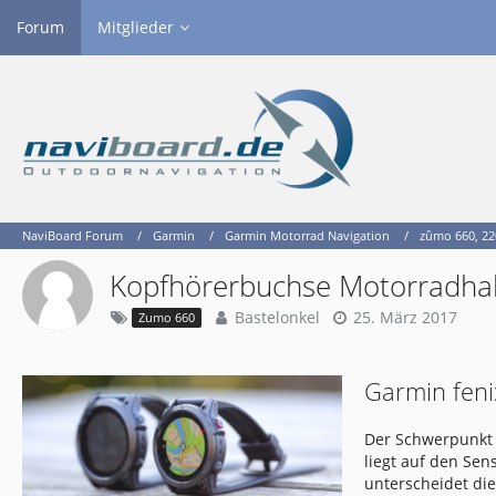
Forum
Mitglieder
NaviBoard Forum
Garmin
Garmin Motorrad Navigation
zûmo 660, 22
Kopfhörerbuchse Motorradha
Bastelonkel
25. März 2017
Zumo 660
Garmin feni
Der Schwerpunkt 
liegt auf den Se
unterscheidet di