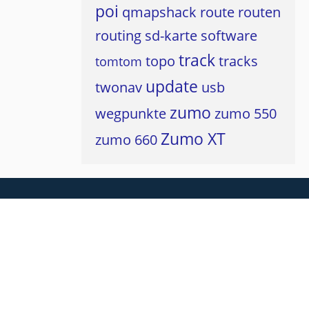
poi
qmapshack
route
routen
routing
sd-karte
software
track
topo
tracks
tomtom
update
twonav
usb
zumo
wegpunkte
zumo 550
Zumo XT
zumo 660