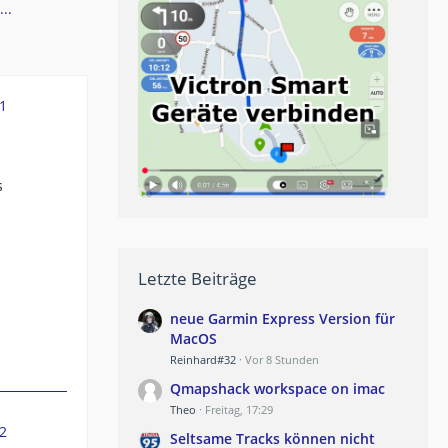
..
1
s
Letzte Beiträge
neue Garmin Express Version für
MacOS
Reinhard#32
Vor 8 Stunden
Qmapshack workspace on imac
Theo
Freitag, 17:29
2
Seltsame Tracks können nicht