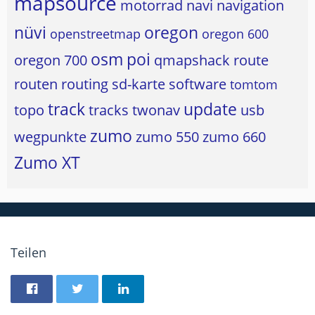
mapsource
motorrad
navi
navigation
nüvi
oregon
openstreetmap
oregon 600
osm
poi
oregon 700
qmapshack
route
routen
routing
sd-karte
software
tomtom
track
update
topo
tracks
twonav
usb
zumo
wegpunkte
zumo 550
zumo 660
Zumo XT
Teilen