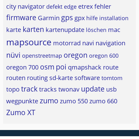
city navigator
etrex
fehler
defekt
edge
firmware
gps
Garmin
gpx
hilfe
installation
karten
karte
kartenupdate
mac
löschen
mapsource
motorrad
navi
navigation
nüvi
oregon
openstreetmap
oregon 600
osm
poi
oregon 700
qmapshack
route
routen
routing
sd-karte
software
tomtom
track
update
topo
tracks
twonav
usb
zumo
wegpunkte
zumo 550
zumo 660
Zumo XT