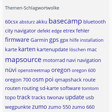
Themen-Schlagwortwolke
basecamp
60csx
akku
bluetooth
absturz
city navigator
etrex
fehler
defekt
edge
firmware
gps
Garmin
gpx
hilfe
installation
karten
karte
kartenupdate
mac
löschen
mapsource
motorrad
navi
navigation
nüvi
oregon
openstreetmap
oregon 600
osm
poi
oregon 700
qmapshack
route
routen
routing
sd-karte
software
tomtom
track
update
topo
tracks
twonav
usb
zumo
wegpunkte
zumo 550
zumo 660