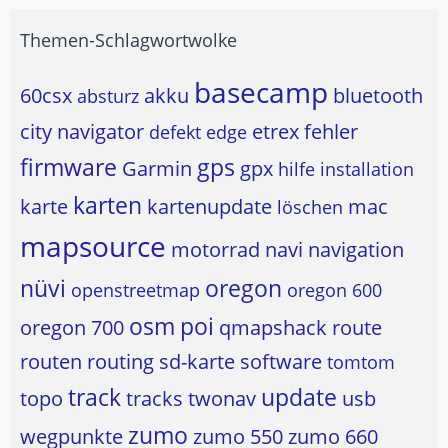
Themen-Schlagwortwolke
basecamp
60csx
akku
bluetooth
absturz
city navigator
etrex
fehler
defekt
edge
firmware
gps
Garmin
gpx
hilfe
installation
karten
karte
kartenupdate
mac
löschen
mapsource
motorrad
navi
navigation
nüvi
oregon
openstreetmap
oregon 600
osm
poi
oregon 700
qmapshack
route
routen
routing
sd-karte
software
tomtom
track
update
topo
tracks
twonav
usb
zumo
wegpunkte
zumo 550
zumo 660