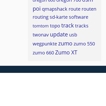
oregon 600
poi
qmapshack
route
routen
routing
sd-karte
software
track
topo
tracks
tomtom
update
twonav
usb
zumo
wegpunkte
zumo 550
Zumo XT
zumo 660