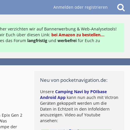
Anmelden oder registrieren
daher verzichten wir auf Bannerwerbung & Web-Analysetools!
ir Euch über diesen Link:
bei Amazon zu bestellen...
.
ft es das Forum
langfristig
und
werbefrei
für Euch zu
Neu von pocketnavigation.de:
Unsere
Camping Navi by POIbase
Android App
kann nun auch mit Victron
Geräten gekoppelt werden um die
Daten in Echtzeit in den Infofeldern
anzuzeigen. Video auf Youtube
 Epix Gen 2
ansehen:
 Was
lampe der