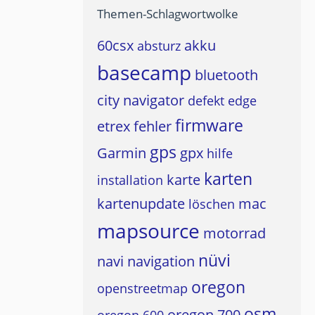
Themen-Schlagwortwolke
60csx
akku
absturz
basecamp
bluetooth
city navigator
defekt
edge
firmware
etrex
fehler
gps
Garmin
gpx
hilfe
karten
karte
installation
kartenupdate
mac
löschen
mapsource
motorrad
nüvi
navi
navigation
oregon
openstreetmap
osm
oregon 700