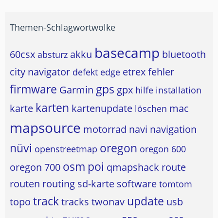
Themen-Schlagwortwolke
basecamp
60csx
akku
bluetooth
absturz
city navigator
etrex
fehler
defekt
edge
firmware
gps
Garmin
gpx
hilfe
installation
karten
karte
kartenupdate
mac
löschen
mapsource
motorrad
navi
navigation
nüvi
oregon
openstreetmap
oregon 600
osm
poi
oregon 700
qmapshack
route
routen
routing
sd-karte
software
tomtom
track
update
topo
tracks
twonav
usb