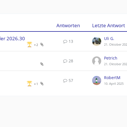
Antworten
Letzte Antwort
der 2026.30
Uli G.
13
21. Oktober 20
2
Petrich
28
21. Oktober 20
RobertM
57
10. April 2025
1