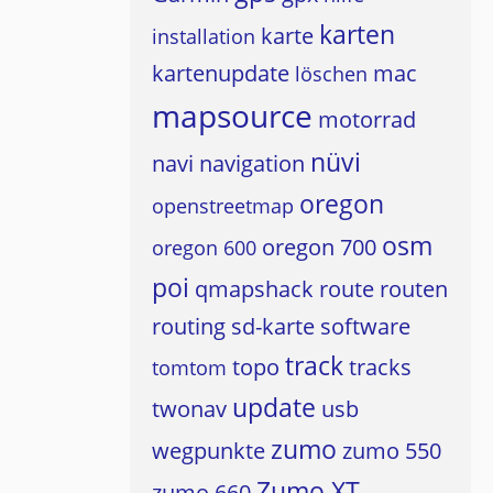
karten
karte
installation
kartenupdate
mac
löschen
mapsource
motorrad
nüvi
navi
navigation
oregon
openstreetmap
osm
oregon 700
oregon 600
poi
qmapshack
route
routen
routing
sd-karte
software
track
topo
tracks
tomtom
update
twonav
usb
zumo
wegpunkte
zumo 550
Zumo XT
zumo 660