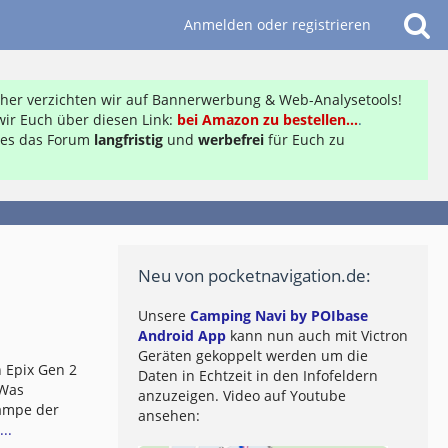
Anmelden oder registrieren
daher verzichten wir auf Bannerwerbung & Web-Analysetools!
ir Euch über diesen Link:
bei Amazon zu bestellen...
.
ft es das Forum
langfristig
und
werbefrei
für Euch zu
Neu von pocketnavigation.de:
Unsere
Camping Navi by POIbase
Android App
kann nun auch mit Victron
Geräten gekoppelt werden um die
 Epix Gen 2
Daten in Echtzeit in den Infofeldern
 Was
anzuzeigen. Video auf Youtube
lampe der
ansehen:
..