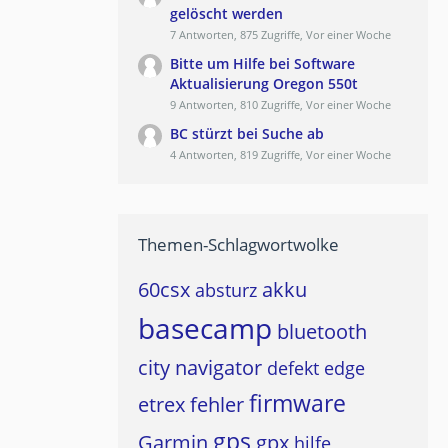
gelöscht werden
7 Antworten, 875 Zugriffe, Vor einer Woche
Bitte um Hilfe bei Software
Aktualisierung Oregon 550t
9 Antworten, 810 Zugriffe, Vor einer Woche
BC stürzt bei Suche ab
4 Antworten, 819 Zugriffe, Vor einer Woche
Themen-Schlagwortwolke
60csx
akku
absturz
basecamp
bluetooth
city navigator
defekt
edge
firmware
etrex
fehler
gps
Garmin
gpx
hilfe