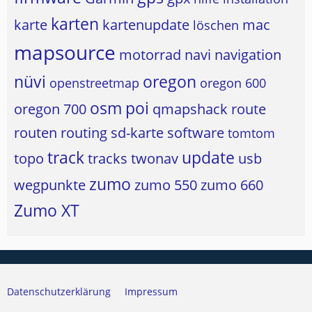
karten
karte
kartenupdate
mac
löschen
mapsource
motorrad
navi
navigation
nüvi
oregon
openstreetmap
oregon 600
osm
poi
oregon 700
qmapshack
route
routen
routing
sd-karte
software
tomtom
track
update
topo
tracks
twonav
usb
zumo
wegpunkte
zumo 550
zumo 660
Zumo XT
Datenschutzerklärung
Impressum