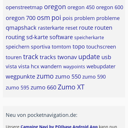
oregon
openstreetmap
oregon 450
oregon 600
osm
poi
oregon 700
pois
problem
probleme
qmapshack
route
routen
rasterkarte
reset
routing
sd-karte
software
speicherkarte
topo
speichern
sportiva
tomtom
touchscreen
track
update
tracks
twonav
usb
touren
vista
vista hcx
wandern
webupdater
waypoints
zumo
wegpunkte
zumo 550
zumo 590
Zumo XT
zumo 660
zumo 595
Neu von pocketnavigation.de:
Unsere
Camping Navi by POIbase Android App
kann nun