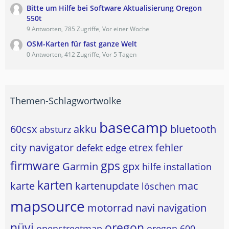
Bitte um Hilfe bei Software Aktualisierung Oregon
550t
9 Antworten, 785 Zugriffe, Vor einer Woche
OSM-Karten für fast ganze Welt
0 Antworten, 412 Zugriffe, Vor 5 Tagen
Themen-Schlagwortwolke
basecamp
60csx
akku
bluetooth
absturz
city navigator
etrex
fehler
defekt
edge
firmware
gps
Garmin
gpx
hilfe
installation
karten
karte
kartenupdate
mac
löschen
mapsource
motorrad
navi
navigation
nüvi
oregon
openstreetmap
oregon 600