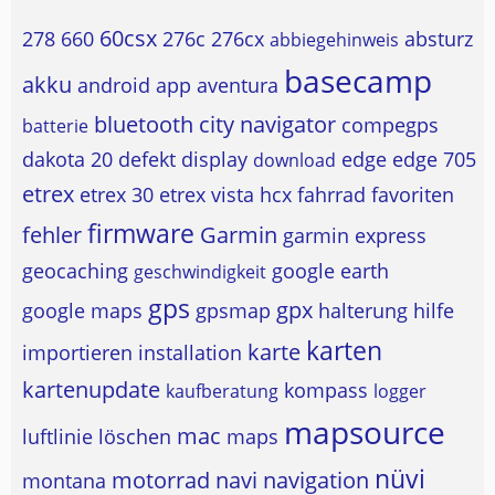
60csx
278
660
276c
276cx
absturz
abbiegehinweis
basecamp
akku
android
app
aventura
bluetooth
city navigator
compegps
batterie
dakota 20
defekt
display
edge
edge 705
download
etrex
etrex 30
etrex vista hcx
fahrrad
favoriten
firmware
fehler
Garmin
garmin express
geocaching
google earth
geschwindigkeit
gps
gpx
google maps
gpsmap
halterung
hilfe
karten
karte
importieren
installation
kartenupdate
kompass
kaufberatung
logger
mapsource
mac
luftlinie
löschen
maps
nüvi
motorrad
navi
navigation
montana