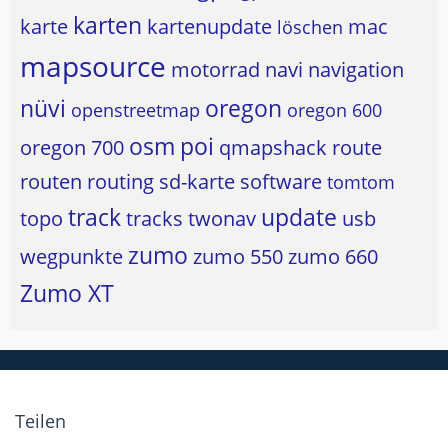
karten
karte
kartenupdate
mac
löschen
mapsource
motorrad
navi
navigation
nüvi
oregon
openstreetmap
oregon 600
osm
poi
oregon 700
qmapshack
route
routen
routing
sd-karte
software
tomtom
track
update
topo
tracks
twonav
usb
zumo
wegpunkte
zumo 550
zumo 660
Zumo XT
Teilen