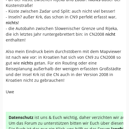
Küstenstraße!
- Küste zwischen Zadar und Split: auch nicht viel besser!
- Inseln? außer Krk, das schon in CN9 perfekt erfasst war,
nichts
!
- die Autobahn zwischen Slowenischer Grenze und Rijeka,
die ich letztes Jahr runtergebrettert bin: in CN2008
nicht
enthalten!
Also mein Eindruck beim durchstöbern mit dem Mapviewer
ist nach wie vor: in Kroatien hat sich von CN9 zu CN2008 so
gut wie
nichts
getan. Für ein Routing oder eine
Reiseplanung außerhalb der wenigen erfassten Großstädte
und der Insel Krk ist die CN auch in der Version 2008 in
Kroatien nicht zu gebrauchen!
Uwe
Datenschutz
ist uns & Euch wichtig, daher verzichten wir au
Um das Forum zu unterstützen bitten wir Euch über diesen Li
Für Euch ist das nur ein Klick, uns hilft es das Forum
langfrist