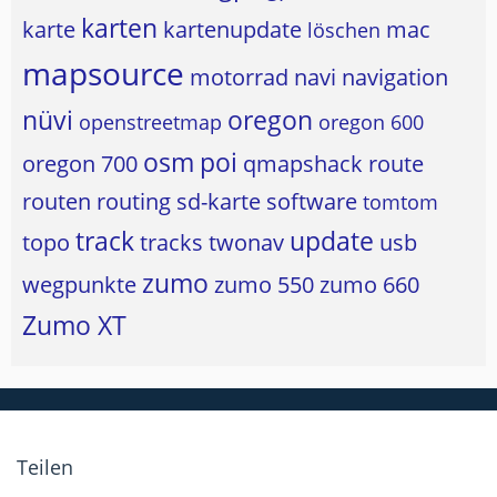
karten
karte
kartenupdate
mac
löschen
mapsource
motorrad
navi
navigation
nüvi
oregon
openstreetmap
oregon 600
osm
poi
oregon 700
qmapshack
route
routen
routing
sd-karte
software
tomtom
track
update
topo
tracks
twonav
usb
zumo
wegpunkte
zumo 550
zumo 660
Zumo XT
Teilen