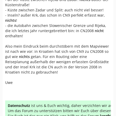
Küstenstraße!
- Küste zwischen Zadar und Split: auch nicht viel besser!
- Inseln? außer Krk, das schon in CN9 perfekt erfasst war,
nichts
!
- die Autobahn zwischen Slowenischer Grenze und Rijeka,
die ich letztes Jahr runtergebrettert bin: in CN2008
nicht
enthalten!
Also mein Eindruck beim durchstöbern mit dem Mapviewer
ist nach wie vor: in Kroatien hat sich von CN9 zu CN2008 so
gut wie
nichts
getan. Für ein Routing oder eine
Reiseplanung außerhalb der wenigen erfassten Großstädte
und der Insel Krk ist die CN auch in der Version 2008 in
Kroatien nicht zu gebrauchen!
Uwe
Datenschutz
ist uns & Euch wichtig, daher verzichten wir au
Um das Forum zu unterstützen bitten wir Euch über diesen Li
Für Euch ist das nur ein Klick, uns hilft es das Forum
langfrist