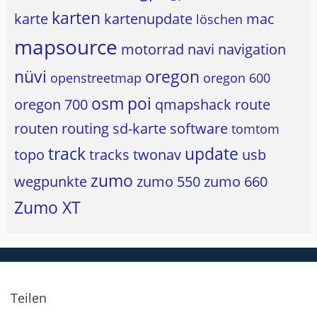
karten
karte
kartenupdate
mac
löschen
mapsource
motorrad
navi
navigation
nüvi
oregon
openstreetmap
oregon 600
osm
poi
oregon 700
qmapshack
route
routen
routing
sd-karte
software
tomtom
track
update
topo
tracks
twonav
usb
zumo
wegpunkte
zumo 550
zumo 660
Zumo XT
Teilen