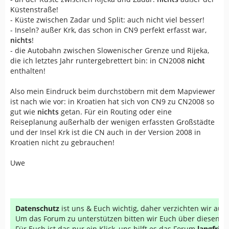
Küstenstraße!
- Küste zwischen Zadar und Split: auch nicht viel besser!
- Inseln? außer Krk, das schon in CN9 perfekt erfasst war,
nichts
!
- die Autobahn zwischen Slowenischer Grenze und Rijeka,
die ich letztes Jahr runtergebrettert bin: in CN2008
nicht
enthalten!
Also mein Eindruck beim durchstöbern mit dem Mapviewer
ist nach wie vor: in Kroatien hat sich von CN9 zu CN2008 so
gut wie
nichts
getan. Für ein Routing oder eine
Reiseplanung außerhalb der wenigen erfassten Großstädte
und der Insel Krk ist die CN auch in der Version 2008 in
Kroatien nicht zu gebrauchen!
Uwe
Datenschutz
ist uns & Euch wichtig, daher verzichten wir au
Um das Forum zu unterstützen bitten wir Euch über diesen Li
Für Euch ist das nur ein Klick, uns hilft es das Forum
langfrist