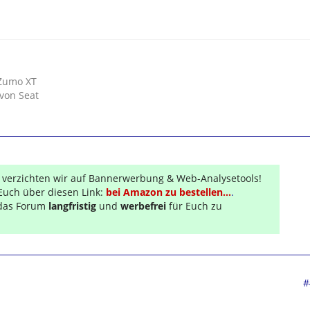
Zumo XT
 von Seat
r verzichten wir auf Bannerwerbung & Web-Analysetools!
Euch über diesen Link:
bei Amazon zu bestellen...
.
s das Forum
langfristig
und
werbefrei
für Euch zu
#