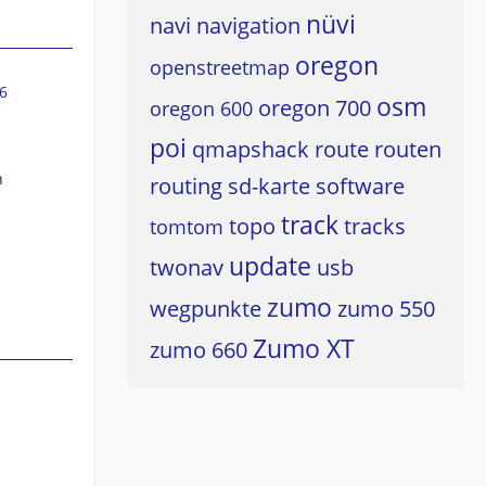
nüvi
navi
navigation
oregon
openstreetmap
6
osm
oregon 700
oregon 600
poi
qmapshack
route
routen
n
routing
sd-karte
software
track
topo
tracks
tomtom
update
twonav
usb
zumo
wegpunkte
zumo 550
Zumo XT
zumo 660