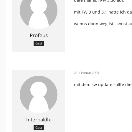
date mal auf FW 3.30 auf.
mit FW 3 und 3.1 hatte ich d
wenns dann weg ist , sonst a
Profeus
Gast
21. Februar 2009
mit dem sw update sollte di
Internaldlx
Gast