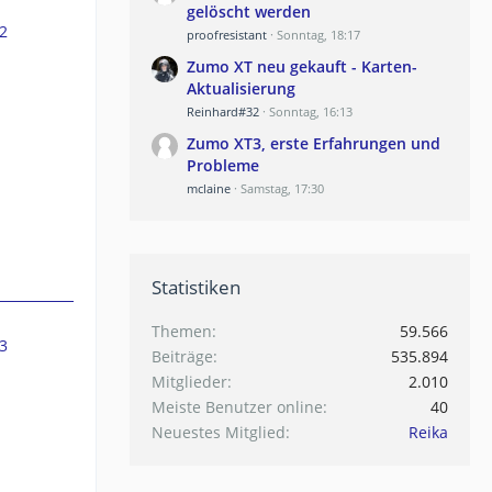
gelöscht werden
2
proofresistant
Sonntag, 18:17
Zumo XT neu gekauft - Karten-
Aktualisierung
Reinhard#32
Sonntag, 16:13
Zumo XT3, erste Erfahrungen und
Probleme
mclaine
Samstag, 17:30
Statistiken
Themen
59.566
3
Beiträge
535.894
Mitglieder
2.010
Meiste Benutzer online
40
Neuestes Mitglied
Reika