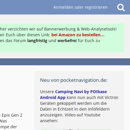
Anmelden oder registrieren
daher verzichten wir auf Bannerwerbung & Web-Analysetools!
ir Euch über diesen Link:
bei Amazon zu bestellen...
.
ft es das Forum
langfristig
und
werbefrei
für Euch zu
Neu von pocketnavigation.de:
Unsere
Camping Navi by POIbase
Android App
kann nun auch mit Victron
Geräten gekoppelt werden um die
Daten in Echtzeit in den Infofeldern
anzuzeigen. Video auf Youtube
 Epix Gen 2
ansehen:
 Was
lampe der