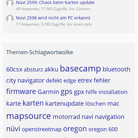
Nüvi 2599; Chaos beim Karten update
49 Antworten, 17.385 Zugriffe, Vor 3 Jahren
Nüvi 2598 wird nicht am PC erkannt
17 Antworten, 3.760 Zugriffe, Vor einem Jahr
Themen-Schlagwortwolke
basecamp
60csx
akku
bluetooth
absturz
city navigator
etrex
fehler
defekt
edge
firmware
gps
Garmin
gpx
hilfe
installation
karten
karte
kartenupdate
mac
löschen
mapsource
motorrad
navi
navigation
nüvi
oregon
openstreetmap
oregon 600