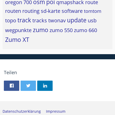
osm
poi
oregon 700
qmapshack
route
routen
routing
sd-karte
software
tomtom
track
update
topo
tracks
twonav
usb
zumo
wegpunkte
zumo 550
zumo 660
Zumo XT
Teilen
Datenschutzerklärung
Impressum