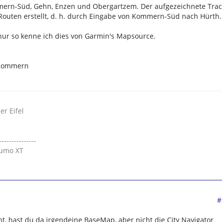
mern-Süd, Gehn, Enzen und Obergartzem. Der aufgezeichnete Trac
outen erstellt, d. h. durch Eingabe von Kommern-Süd nach Hürth.
 nur so kenne ich dies von Garmin's Mapsource.
 Kommern
r Eifel
---------------
Zumo XT
#
ht, hast du da irgendeine BaseMap, aber nicht die City Navigator