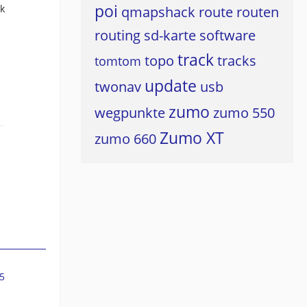
poi
k
qmapshack
route
routen
routing
sd-karte
software
track
topo
tracks
tomtom
update
twonav
usb
zumo
wegpunkte
zumo 550
Zumo XT
zumo 660
5