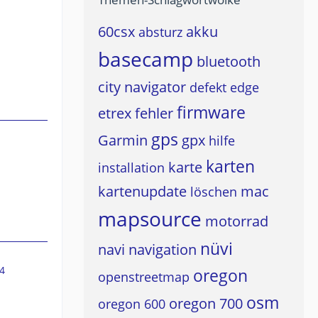
60csx
akku
absturz
basecamp
bluetooth
city navigator
defekt
edge
firmware
etrex
fehler
gps
Garmin
gpx
hilfe
karten
karte
installation
kartenupdate
mac
löschen
mapsource
motorrad
nüvi
navi
navigation
4
oregon
openstreetmap
osm
oregon 700
oregon 600