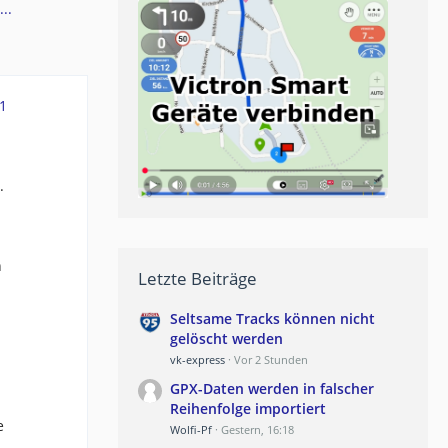
..
1
.
n
Letzte Beiträge
Seltsame Tracks können nicht
gelöscht werden
vk-express
Vor 2 Stunden
GPX-Daten werden in falscher
Reihenfolge importiert
e
Wolfi-Pf
Gestern, 16:18