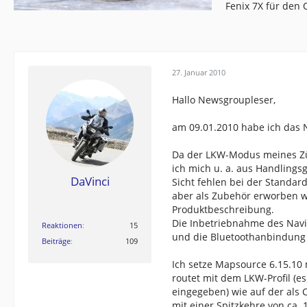
Fenix 7X für den
27. Januar 2010
Hallo Newsgroupleser,
am 09.01.2010 habe ich das N
Da der LKW-Modus meines Züm
ich mich u. a. aus Handling
DaVinci
Sicht fehlen bei der Standar
aber als Zubehör erworben w
Produktbeschreibung.
Die Inbetriebnahme des Navi
Reaktionen
15
und die Bluetoothanbindung
Beiträge
109
Ich setze Mapsource 6.15.10 
routet mit dem LKW-Profil (
eingegeben) wie auf der als C
mit einer Spitzkehre von ca. 1