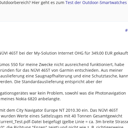
 Outdoorbereich? Hier geht es zum
Test der Outdoor-Smartwatches .
#
ÜVI 465T bei der My-Solution Internet OHG für 349,00 EUR gekauft
os 550 für meine Zwecke nicht ausreichend funktioniert, habe
sgründen für das NÜVI 465T von Garmin entschieden. Aus meiner
dauslieferung eine Saugnapfhalterung und eine Schutztasche, kan
erden. Die Standardauslieferung entspricht aber der
gationsgerätes war kein Problem, sowohl was die Photonavigation
 meines Nokia 6820 anbelangte.
mit dem City Navigator Europe NT 2010.30 ein. Das NÜVI 465T
es wurden Werte eines Sattelzuges mit 40 Tonnen Gesamtgewicht
urrent_Test.pdf-Datei beigefügt (gelbe Linie = ca. 3m breite Strass
0°, die Richtung "Enzen" zeigt) und nicht wie z. B. richtigerweise