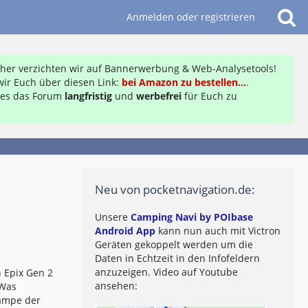
Anmelden oder registrieren
daher verzichten wir auf Bannerwerbung & Web-Analysetools!
ir Euch über diesen Link:
bei Amazon zu bestellen...
.
ft es das Forum
langfristig
und
werbefrei
für Euch zu
Neu von pocketnavigation.de:
Unsere
Camping Navi by POIbase
Android App
kann nun auch mit Victron
Geräten gekoppelt werden um die
Daten in Echtzeit in den Infofeldern
anzuzeigen. Video auf Youtube
 Epix Gen 2
ansehen:
 Was
lampe der