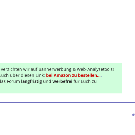
r verzichten wir auf Bannerwerbung & Web-Analysetools!
Euch über diesen Link:
bei Amazon zu bestellen...
.
s das Forum
langfristig
und
werbefrei
für Euch zu
#