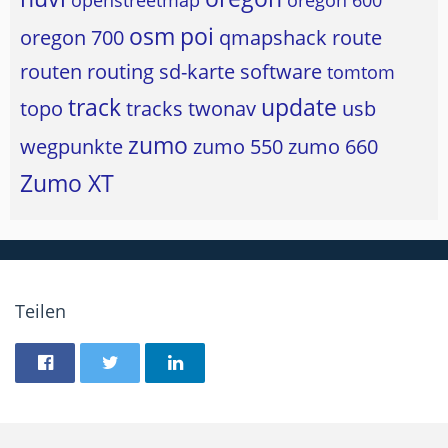
openstreetmap
oregon 600
osm
poi
oregon 700
qmapshack
route
routen
routing
sd-karte
software
tomtom
track
update
topo
tracks
twonav
usb
zumo
wegpunkte
zumo 550
zumo 660
Zumo XT
Teilen