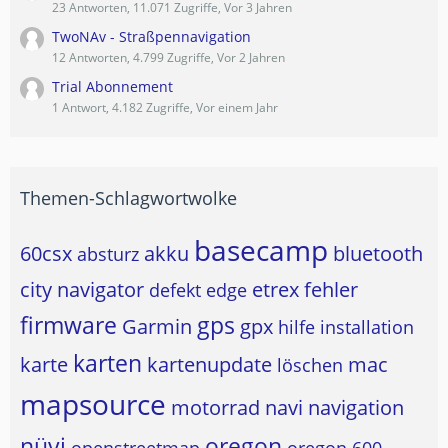
23 Antworten, 11.071 Zugriffe, Vor 3 Jahren
TwoNAv - Straßpennavigation
12 Antworten, 4.799 Zugriffe, Vor 2 Jahren
Trial Abonnement
1 Antwort, 4.182 Zugriffe, Vor einem Jahr
Themen-Schlagwortwolke
basecamp
60csx
akku
bluetooth
absturz
city navigator
etrex
fehler
defekt
edge
firmware
gps
Garmin
gpx
hilfe
installation
karten
karte
kartenupdate
mac
löschen
mapsource
motorrad
navi
navigation
nüvi
oregon