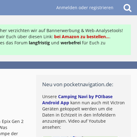
Anmelden oder registrieren
daher verzichten wir auf Bannerwerbung & Web-Analysetools!
ir Euch über diesen Link:
bei Amazon zu bestellen...
.
ft es das Forum
langfristig
und
werbefrei
für Euch zu
Neu von pocketnavigation.de:
Unsere
Camping Navi by POIbase
Android App
kann nun auch mit Victron
Geräten gekoppelt werden um die
Daten in Echtzeit in den Infofeldern
anzuzeigen. Video auf Youtube
 Epix Gen 2
ansehen:
 Was
lampe der