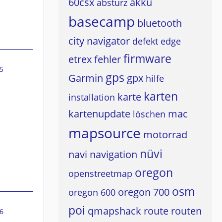
60csx
akku
absturz
basecamp
bluetooth
city navigator
defekt
edge
firmware
etrex
fehler
5
gps
Garmin
gpx
hilfe
karten
karte
installation
kartenupdate
mac
löschen
mapsource
motorrad
nüvi
navi
navigation
oregon
openstreetmap
osm
oregon 700
oregon 600
poi
qmapshack
route
routen
6