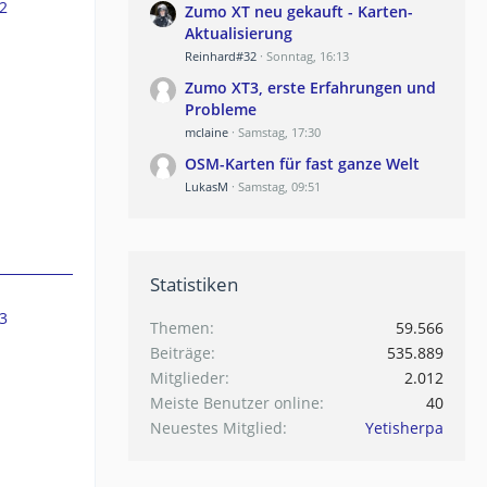
2
Zumo XT neu gekauft - Karten-
Aktualisierung
Reinhard#32
Sonntag, 16:13
Zumo XT3, erste Erfahrungen und
Probleme
mclaine
Samstag, 17:30
OSM-Karten für fast ganze Welt
LukasM
Samstag, 09:51
Statistiken
3
Themen
59.566
Beiträge
535.889
Mitglieder
2.012
Meiste Benutzer online
40
Neuestes Mitglied
Yetisherpa