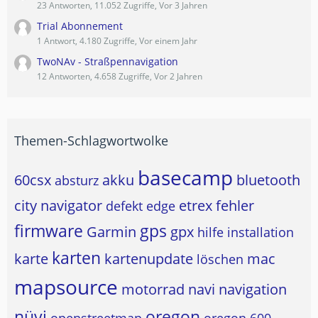
23 Antworten, 11.052 Zugriffe, Vor 3 Jahren
Trial Abonnement
1 Antwort, 4.180 Zugriffe, Vor einem Jahr
TwoNAv - Straßpennavigation
12 Antworten, 4.658 Zugriffe, Vor 2 Jahren
Themen-Schlagwortwolke
basecamp
60csx
akku
bluetooth
absturz
city navigator
etrex
fehler
defekt
edge
firmware
gps
Garmin
gpx
hilfe
installation
karten
karte
kartenupdate
mac
löschen
mapsource
motorrad
navi
navigation
nüvi
oregon