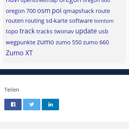
openstreetmap
oregon 600
osm
poi
oregon 700
qmapshack
route
routen
routing
sd-karte
software
tomtom
track
update
topo
tracks
twonav
usb
zumo
wegpunkte
zumo 550
zumo 660
Zumo XT
Teilen