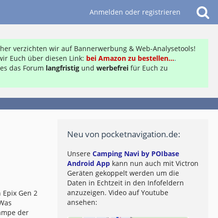
Anmelden oder registrieren
daher verzichten wir auf Bannerwerbung & Web-Analysetools!
ir Euch über diesen Link:
bei Amazon zu bestellen...
.
ft es das Forum
langfristig
und
werbefrei
für Euch zu
Neu von pocketnavigation.de:
Unsere
Camping Navi by POIbase
Android App
kann nun auch mit Victron
Geräten gekoppelt werden um die
Daten in Echtzeit in den Infofeldern
anzuzeigen. Video auf Youtube
 Epix Gen 2
ansehen:
 Was
lampe der