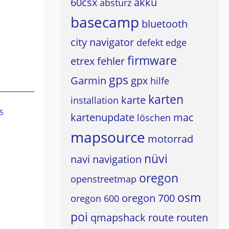
60csx
akku
absturz
basecamp
bluetooth
city navigator
defekt
edge
firmware
etrex
fehler
gps
Garmin
gpx
hilfe
karten
karte
installation
5
kartenupdate
mac
löschen
mapsource
motorrad
nüvi
navi
navigation
oregon
openstreetmap
osm
oregon 700
oregon 600
poi
qmapshack
route
routen