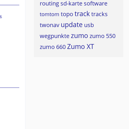
routing
sd-karte
software
track
topo
tracks
tomtom
6
update
twonav
usb
zumo
wegpunkte
zumo 550
Zumo XT
zumo 660