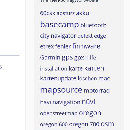
60csx
akku
absturz
basecamp
bluetooth
city navigator
defekt
edge
firmware
etrex
fehler
gps
Garmin
gpx
hilfe
karten
5
karte
installation
kartenupdate
mac
löschen
mapsource
motorrad
nüvi
navi
navigation
oregon
openstreetmap
osm
oregon 700
oregon 600