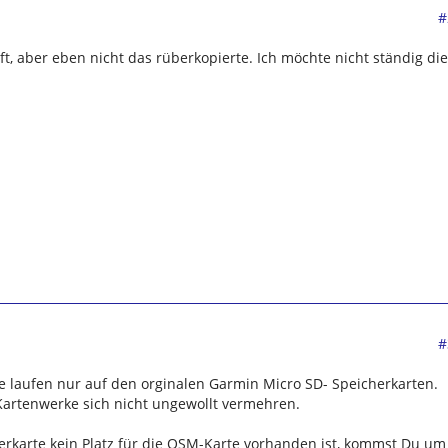
#
uft, aber eben nicht das rüberkopierte. Ich möchte nicht ständig die
#
 laufen nur auf den orginalen Garmin Micro SD- Speicherkarten.
e Kartenwerke sich nicht ungewollt vermehren.
rkarte kein Platz für die OSM-Karte vorhanden ist, kommst Du um