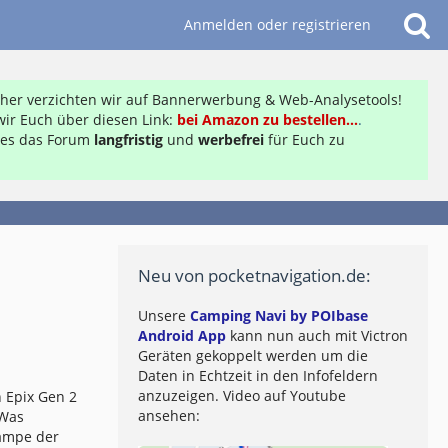
Anmelden oder registrieren
daher verzichten wir auf Bannerwerbung & Web-Analysetools!
ir Euch über diesen Link:
bei Amazon zu bestellen...
.
ft es das Forum
langfristig
und
werbefrei
für Euch zu
Neu von pocketnavigation.de:
Unsere
Camping Navi by POIbase
Android App
kann nun auch mit Victron
Geräten gekoppelt werden um die
Daten in Echtzeit in den Infofeldern
anzuzeigen. Video auf Youtube
 Epix Gen 2
ansehen:
 Was
lampe der