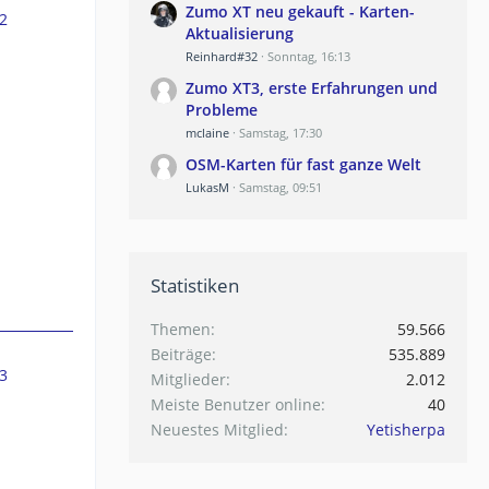
Zumo XT neu gekauft - Karten-
2
Aktualisierung
Reinhard#32
Sonntag, 16:13
Zumo XT3, erste Erfahrungen und
Probleme
mclaine
Samstag, 17:30
OSM-Karten für fast ganze Welt
LukasM
Samstag, 09:51
Statistiken
Themen
59.566
Beiträge
535.889
3
Mitglieder
2.012
Meiste Benutzer online
40
Neuestes Mitglied
Yetisherpa