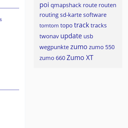
poi
qmapshack
route
routen
routing
sd-karte
software
6
track
topo
tracks
tomtom
update
twonav
usb
zumo
wegpunkte
zumo 550
Zumo XT
zumo 660